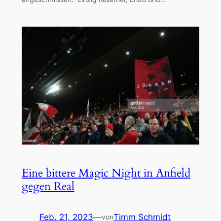
Eine bittere Magic Night in Anfield
gegen Real
Feb. 21, 2023
—
Timm Schmidt
von