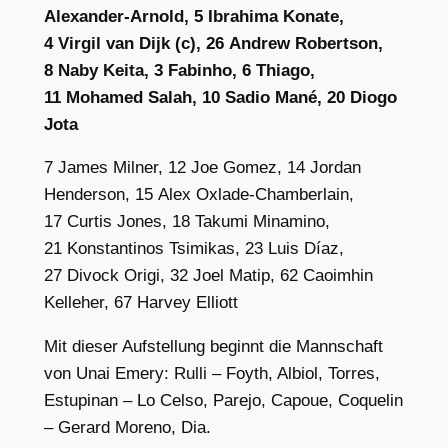
Alexander-Arnold,
5
Ibrahima Konate,
4
Virgil van Dijk (c),
26
Andrew Robertson,
8
Naby Keita,
3
Fabinho,
6
Thiago,
11
Mohamed Salah,
10
Sadio Mané,
20
Diogo
Jota
7
James Milner,
12
Joe Gomez,
14
Jordan
Henderson,
15
Alex Oxlade-Chamberlain,
17
Curtis Jones,
18
Takumi Minamino,
21
Konstantinos Tsimikas,
23
Luis Díaz,
27
Divock Origi,
32
Joel Matip,
62
Caoimhin
Kelleher,
67
Harvey Elliott
Mit dieser Aufstellung beginnt die Mannschaft
von Unai Emery: Rulli – Foyth, Albiol, Torres,
Estupinan – Lo Celso, Parejo, Capoue, Coquelin
– Gerard Moreno, Dia.