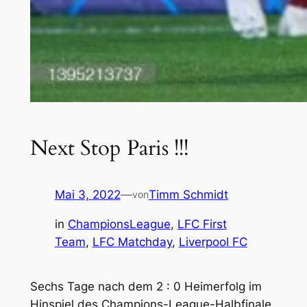
Next Stop Paris !!!
Mai 3, 2022
—
Timm Schmidt
von
in
ChampionsLeague
, 
LFC First
Team
, 
LFC Matchday
, 
Liverpool FC
Sechs Tage nach dem 2 : 0 Heimerfolg im
Hinspiel des Champions-League-Halbfinale