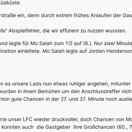
Südküste.
rstraße ein, denn durch extrem frühes Anlaufen der Ga
ls“ Abspielfehler, die wir effizient zu nutzen wussten.
nd legte für Mo Salah zum 1:0 auf (6.). Nur zwei Minut
nation einleitete. Mo Salah legte auf Jordan Henderso
en es unsere Lads nun etwas ruhiger angehen, mitunter
rden in ihrem Bemühen um den Anschlusstreffer nicht 
ton gute Chancen in der 27. und 37. Minute noch auslie
ierte unser LFC wieder druckvoller, doch Chancen von M
konnten auch die Gastgeber ihre Großchancen (60., 74