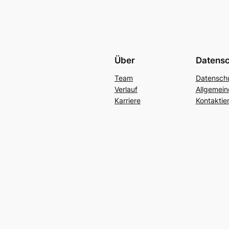
Über
Datens
Team
Datenschu
Verlauf
Allgemei
Karriere
Kontaktie