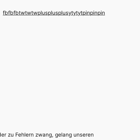
fb
fb
fb
tw
tw
tw
plus
plus
plus
yt
yt
yt
pin
pin
pin
der zu Fehlern zwang, gelang unseren