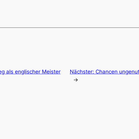
eg als englischer Meister
Nächster:
Chancen ungenut
→