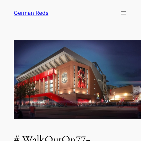
Zum
German Reds
Inhalt
springen
# WalkOutOn77-