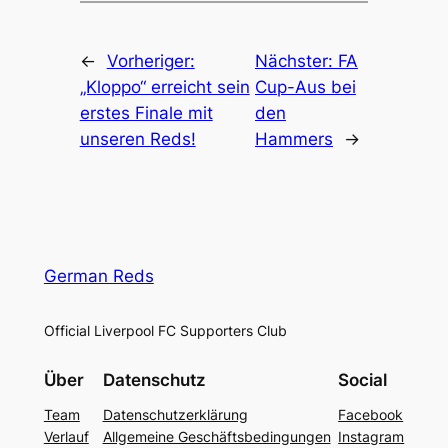
←
Vorheriger:
Nächster:
FA
„Kloppo“ erreicht sein
Cup-Aus bei
erstes Finale mit
den
unseren Reds!
Hammers
→
German Reds
Official Liverpool FC Supporters Club
Über
Datenschutz
Social
Team
Datenschutzerklärung
Facebook
Verlauf
Allgemeine Geschäftsbedingungen
Instagram