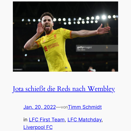
Jota schießt die Reds nach Wembley
Jan. 20, 2022
—
Timm Schmidt
von
in
LFC First Team
, 
LFC Matchday
, 
Liverpool FC