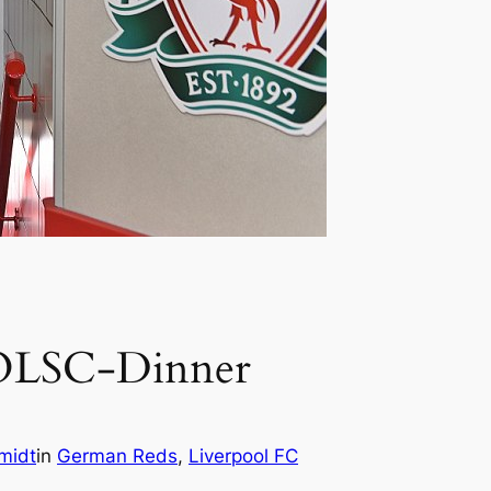
 OLSC-Dinner
midt
in
German Reds
, 
Liverpool FC