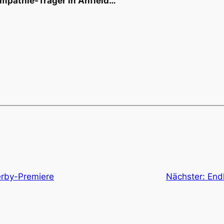
ympathie-Träger in Anfield…
rby-Premiere
Nächster:
Endl