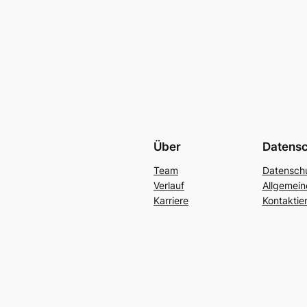
Über
Datens
Team
Datenschu
Verlauf
Allgemei
Karriere
Kontaktie