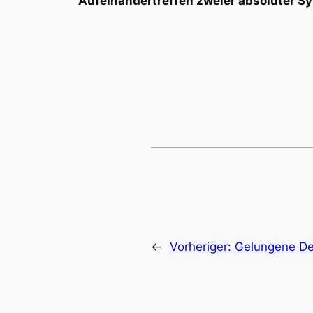
Aufeinandertreffen zweier absoluter S
←
Vorheriger:
Gelungene De