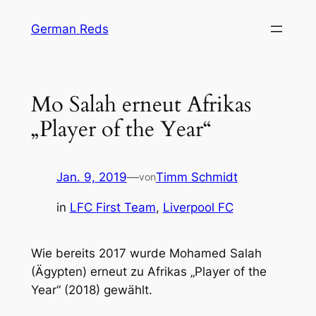
Zum
German Reds
Inhalt
springen
Mo Salah erneut Afrikas
„Player of the Year“
Jan. 9, 2019
—
Timm Schmidt
von
in
LFC First Team
, 
Liverpool FC
Wie bereits 2017 wurde Mohamed Salah
(Ägypten) erneut zu Afrikas „Player of the
Year“ (2018) gewählt.