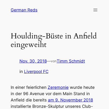
Zum
German Reds
Inhalt
springen
Houlding-Büste in Anfield
eingeweiht
Nov. 30, 2018
—
Timm Schmidt
von
in
Liverpool FC
In einer feierlichen
Zeremonie
wurde heute
in der 96 Avenue vor dem Main Stand in
Anfield die bereits
am 9. Novermber 2018
installierte Bronze-Skulptur unseres Club-