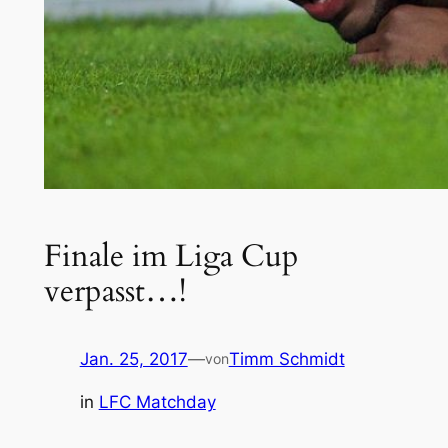
Finale im Liga Cup
verpasst…!
Jan. 25, 2017
—
Timm Schmidt
von
in
LFC Matchday