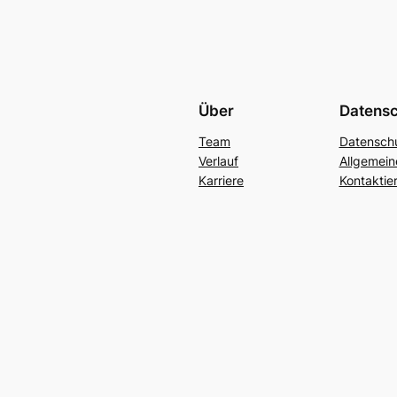
Über
Datens
Team
Datenschu
Verlauf
Allgemei
Karriere
Kontaktie