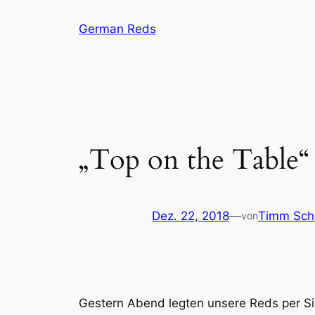
Zum
German Reds
Inhalt
springen
„Top on the Table“
Dez. 22, 2018
—
Timm Sch
von
Gestern Abend legten unsere Reds per Si