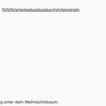
fb
fb
fb
tw
tw
tw
plus
plus
plus
yt
yt
yt
pin
pin
pin
ung unter dem Weihnachtsbaum.