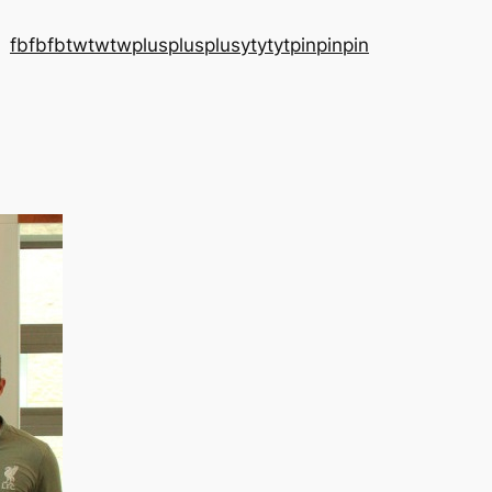
fb
fb
fb
tw
tw
tw
plus
plus
plus
yt
yt
yt
pin
pin
pin