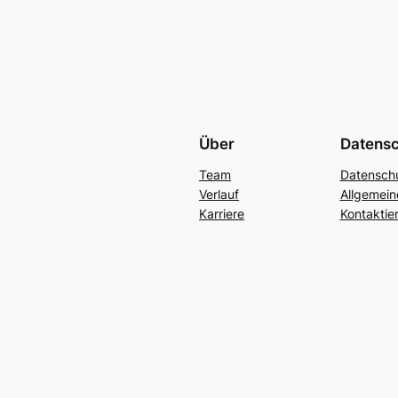
Über
Datens
Team
Datenschu
Verlauf
Allgemei
Karriere
Kontaktie