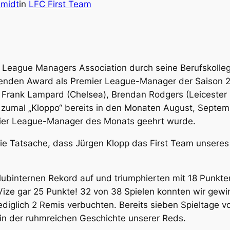
midt
in
LFC First Team
e League Managers Association durch seine Berufskoll
chenden Award als Premier League-Manager der Saison
Frank Lampard (Chelsea), Brendan Rodgers (Leicester Ci
ht, zumal „Kloppo“ bereits in den Monaten August, Sep
emier League-Manager des Monats geehrt wurde.
die Tatsache, dass Jürgen Klopp das First Team unseres
Clubinternen Rekord auf und triumphierten mit 18 Punkt
Vize gar 25 Punkte! 32 von 38 Spielen konnten wir gewi
ediglich 2 Remis verbuchten. Bereits sieben Spieltage v
d in der ruhmreichen Geschichte unserer Reds.