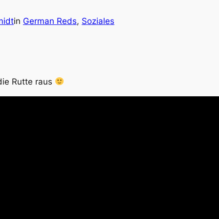
idt
in
German Reds
, 
Soziales
die Rutte raus