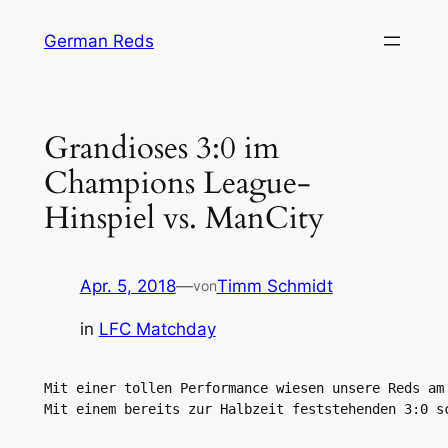
Zum
German Reds
Inhalt
springen
Grandioses 3:0 im
Champions League-
Hinspiel vs. ManCity
Apr. 5, 2018
—
Timm Schmidt
von
in
LFC Matchday
Mit einer tollen Performance wiesen unsere Reds am