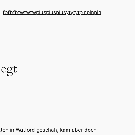
fb
fb
fb
tw
tw
tw
plus
plus
plus
yt
yt
yt
pin
pin
pin
iegt
zten in Watford geschah, kam aber doch