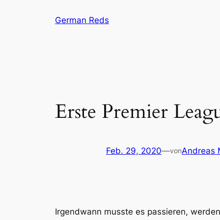
Zum
German Reds
Inhalt
springen
Erste Premier Leag
Feb. 29, 2020
—
Andreas 
von
Irgendwann musste es passieren, werden 