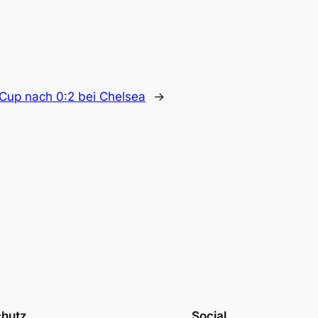
Cup nach 0:2 bei Chelsea
→
chutz
Social