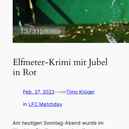
Elfmeter-Krimi mit Jubel
in Rot
Feb. 27, 2022
—
Timo Krüger
von
in
LFC Matchday
Am heutigen Sonntag-Abend wurde im