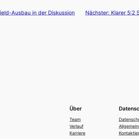
ield-Ausbau in der Diskussion
Nächster:
Klarer 5:2
Über
Datens
Team
Datenschu
Verlauf
Allgemei
Karriere
Kontaktie