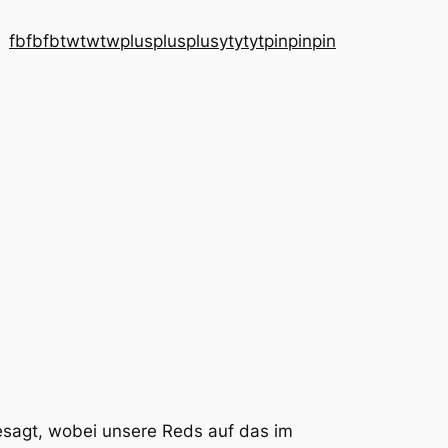
fb
fb
fb
tw
tw
tw
plus
plus
plus
yt
yt
yt
pin
pin
pin
sagt, wobei unsere Reds auf das im