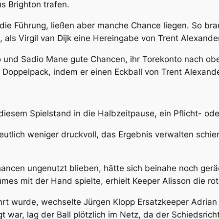
s Brighton trafen.
ie Führung, ließen aber manche Chance liegen. So brau
, als Virgil van Dijk eine Hereingabe von Trent Alexande
 und Sadio Mane gute Chancen, ihr Torekonto nach obe
n Doppelpack, indem er einen Eckball von Trent Alexande
diesem Spielstand in die Halbzeitpause, ein Pflicht- ode
utlich weniger druckvoll, das Ergebnis verwalten schie
ancen ungenutzt blieben, hätte sich beinahe noch ger
mes mit der Hand spielte, erhielt Keeper Alisson die rot
ührt wurde, wechselte Jürgen Klopp Ersatzkeeper Adria
t war, lag der Ball plötzlich im Netz, da der Schiedsrich