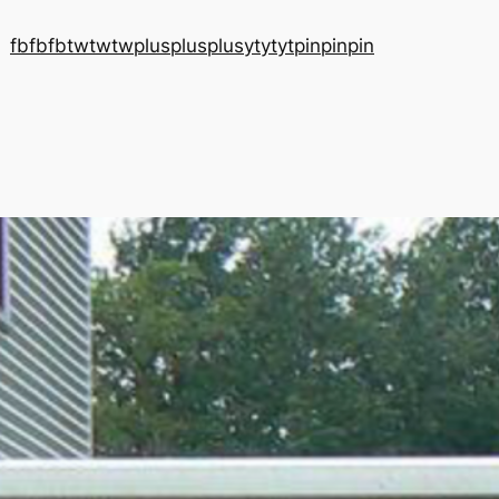
fb
fb
fb
tw
tw
tw
plus
plus
plus
yt
yt
yt
pin
pin
pin