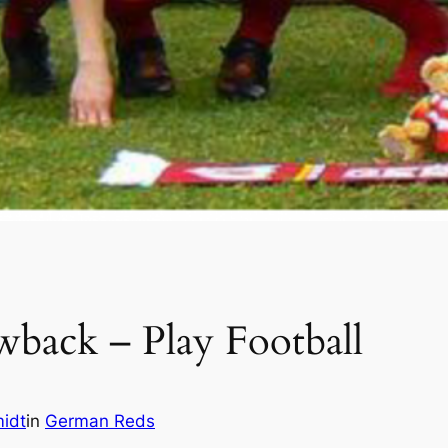
back – Play Football
idt
in
German Reds