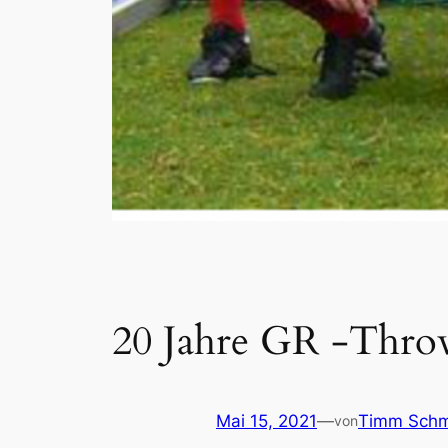
20 Jahre GR -Throw
Mai 15, 2021
—
Timm Schm
von