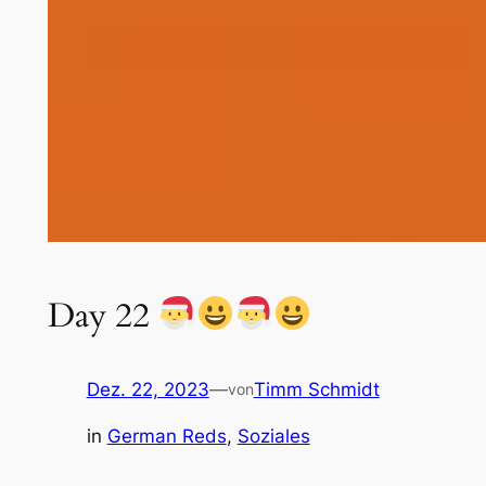
Day 22
Dez. 22, 2023
—
Timm Schmidt
von
in
German Reds
, 
Soziales